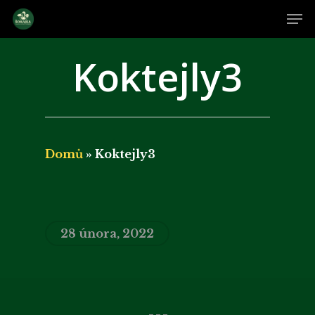
Skip
Me
to
main
Close
Koktejly3
content
Men
Domů
»
Koktejly3
28 února, 2022