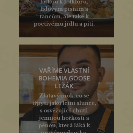
láskou k folkloru,
lidovým písním a
tancům, ale také k
poctivému jídlu a pití.
VAŘÍME VLASTNÍ
BOHEMIA GOOSE
LEŽÁK
Zlatavý mok, co se
třpytí jako letní slunce,
s osvěžující chutí,
jemnou hořkostí a
pěnou, která láká k
prvnímu doušku.