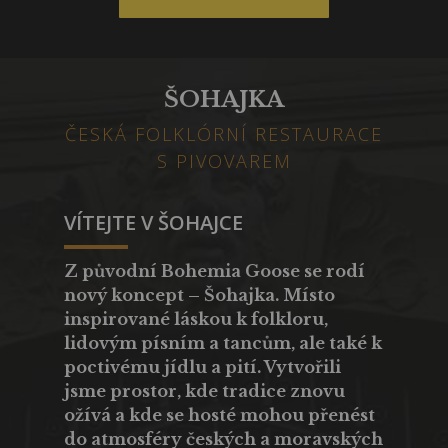
ŠOHAJKA
ČESKÁ FOLKLÓRNÍ RESTAURACE
S PIVOVAREM
VÍTEJTE V ŠOHAJCE
Z původní Bohemia Goose se rodí
nový koncept –
Šohajka
. Místo
inspirované láskou k folkloru,
lidovým písním a tancům, ale také k
poctivému jídlu a pití. Vytvořili
jsme prostor, kde tradice znovu
ožívá a kde se hosté mohou přenést
do atmosféry českých a moravských