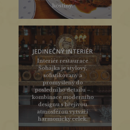
hostiny.
JEDINEČNÝ INTERIÉR
Interiér restaurace
Šohajka je stylový,
sofistikovaný a
promyšlený do
posledního detailu –
kombinace moderního
designu s hřejivou
atmosférou vytváří
harmonický celek.