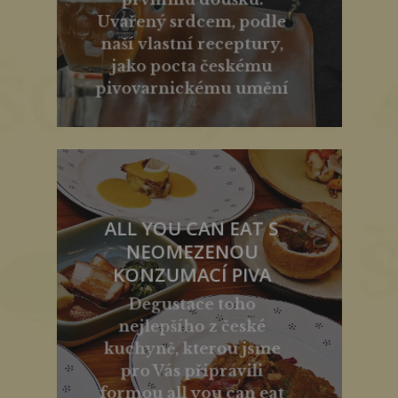
Uvařený srdcem, podle
naší vlastní receptury,
jako pocta českému
pivovarnickému umění
ALL YOU CAN EAT S
NEOMEZENOU
KONZUMACÍ PIVA
Degustace toho
nejlepšího z české
kuchyně, kterou jsme
pro Vás připravili
formou all you can eat