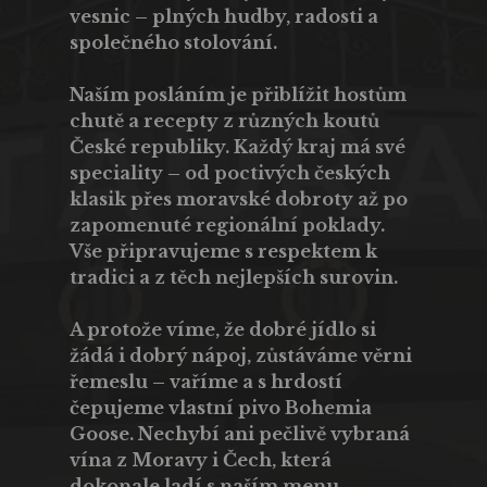
vesnic – plných hudby, radosti a
společného stolování.
Naším posláním je přiblížit hostům
chutě a recepty z různých koutů
České republiky. Každý kraj má své
speciality – od poctivých českých
klasik přes moravské dobroty až po
zapomenuté regionální poklady.
Vše připravujeme s respektem k
tradici a z těch nejlepších surovin.
A protože víme, že dobré jídlo si
žádá i dobrý nápoj, zůstáváme věrni
řemeslu – vaříme a s hrdostí
čepujeme vlastní pivo
Bohemia
Goose
. Nechybí ani pečlivě vybraná
vína z Moravy i Čech, která
dokonale ladí s naším menu.