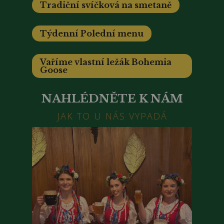
Tradiční svíčková na smetaně
Týdenní Polední menu
Vaříme vlastní ležák Bohemia
Goose
NAHLÉDNĚTE K NÁM
JAK TO U NÁS VYPADÁ