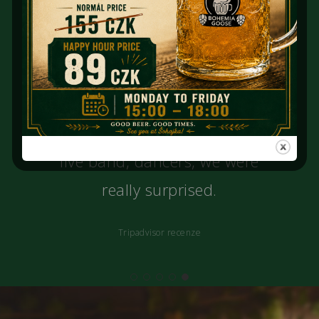
Just perfect. "All you can eat" of
best czech dishes, traditional
live band, dancers, we were
really surprised.
Tripadvisor recenze