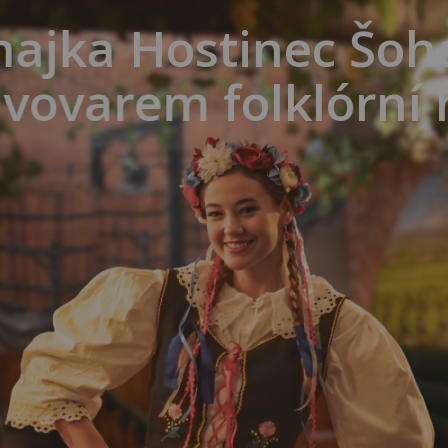
ajka
Hostinec Šoha
ivovarem
folklórní 