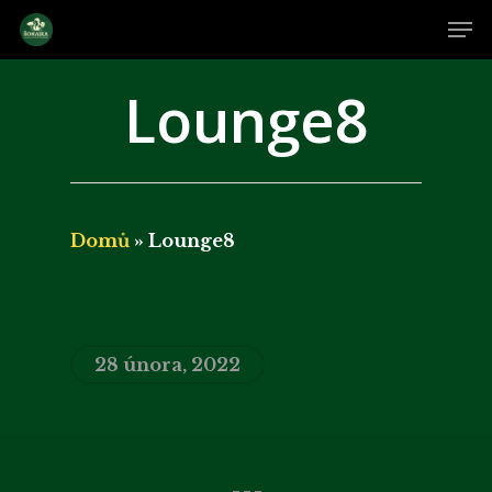
Skip
Me
to
main
Close
Lounge8
content
Men
Domů
»
Lounge8
28 února, 2022