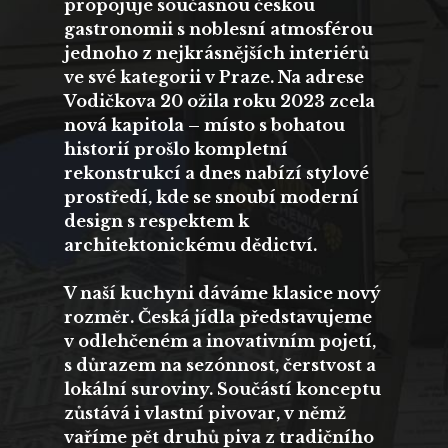
propojuje současnou českou
gastronomii s noblesní atmosférou
jednoho z nejkrásnějších interiérů
ve své kategorii v Praze. Na adrese
Vodičkova 20 ožila roku 2023 zcela
nová kapitola – místo s bohatou
historií prošlo kompletní
rekonstrukcí a dnes nabízí stylové
prostředí, kde se snoubí moderní
design s respektem k
architektonickému dědictví.
V naší kuchyni dáváme klasice nový
rozměr. Česká jídla představujeme
v odlehčeném a inovativním pojetí,
s důrazem na sezónnost, čerstvost a
lokální suroviny. Součástí konceptu
zůstává i vlastní pivovar, v němž
vaříme pět druhů piva z tradičního