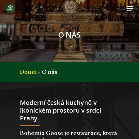
Skip
Me
to
main
Close
content
Men
O NÁS
Domů
»
O nás
Moderní česká kuchyně v
ikonickém prostoru v srdci
Prahy.
Bohemia Goose je restaurace, která