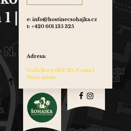
e: info@hostinecsohajka.cz
t: +420 601 135 325
Adresa:
Vodičkova 682/20, Praha 1 -
Nové město